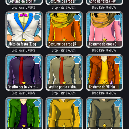
Costume da eroe (Villain)
Costume da eroe (Pericoloso)
Abito da festa (Rovente)
Drop Rate: 0.406%
Drop Rate: 0.406%
Drop Rate: 0.406%
Abito da festa (Elegante)
Costume da eroe (Rovente)
Costume da eroe (Elegante)
Drop Rate: 0.406%
Drop Rate: 0.406%
Drop Rate: 0.406%
Vestito per la visita a casa (Villain)
Vestito per la visita a casa (Combattimento)
Costume da Villain (Rovente)
Drop Rate: 0.406%
Drop Rate: 0.406%
Drop Rate: 0.406%