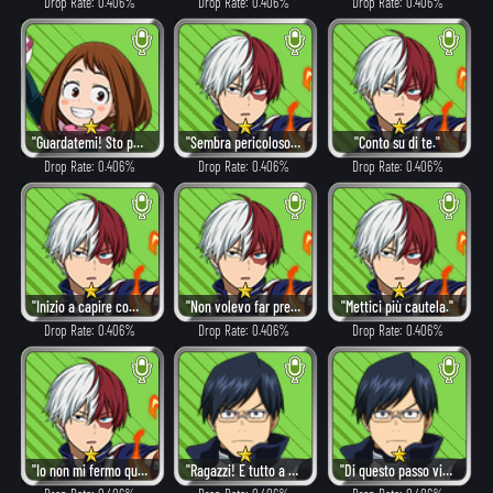
Drop Rate: 0.406%
Drop Rate: 0.406%
Drop Rate: 0.406%
"Guardatemi! Sto per dare il massimo!"
"Sembra pericoloso... Ma dobbiamo proteggerli!"
"Conto su di te."
Drop Rate: 0.406%
Drop Rate: 0.406%
Drop Rate: 0.406%
"Inizio a capire come si fa."
"Non volevo far preoccupare nessuno..."
"Mettici più cautela."
Drop Rate: 0.406%
Drop Rate: 0.406%
Drop Rate: 0.406%
"Io non mi fermo qui."
"Ragazzi! È tutto a posto!"
"Di questo passo vinceremo! Credo!"