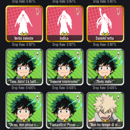
Drop Rate: 0.167%
Drop Rate: 0.167%
Drop Rate: 0.167%
Verbo celeste
Indica
Datemi retta
Drop Rate: 0.167%
Drop Rate: 0.167%
Drop Rate: 0.167%
"Tieni duro! La battaglia è appena cominciata!"
"Insieme vinceremo!"
"Meno male!"
Drop Rate: 0.406%
Drop Rate: 0.406%
Drop Rate: 0.406%
"Oh no, non posso crederci..."
"Fantastico! Posso farcela!"
"Non ho tempo di stare a lagnarmi."