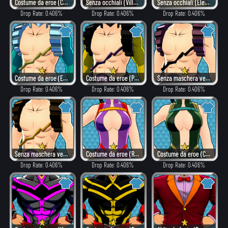
Costume da eroe (Combattimento)
Senza occhiali (Villain)
Senza occhiali (Elegante)
Drop Rate: 0.406%
Drop Rate: 0.406%
Drop Rate: 0.406%
Costume da eroe (Elegante)
Costume da eroe (Pericoloso)
Senza maschera versione α (Villain)
Drop Rate: 0.406%
Drop Rate: 0.406%
Drop Rate: 0.406%
Senza maschera versione α (Rovente)
Costume da eroe (Rovente)
Costume da eroe (Combattimento)
Drop Rate: 0.406%
Drop Rate: 0.406%
Drop Rate: 0.406%