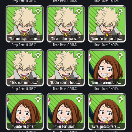
Drop Rate: 0.406%
Drop Rate: 0.406%
Drop Rate: 0.406%
"Non mi aspetto niente da te, o quasi."
"Ah ah! Che spasso!"
"Non c'è tempo di pentirsi!"
Drop Rate: 0.406%
Drop Rate: 0.406%
Drop Rate: 0.406%
"Tsk, non mi fido..."
"Occhi aperti, bocca chiusa, e dietro a me!"
"Non mi arrendo! Posso continuare!"
Drop Rate: 0.406%
Drop Rate: 0.406%
Drop Rate: 0.406%
"Conto su di te!"
"Per fortuna!"
"Avrei potuto fare meglio..."