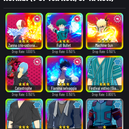
Zanna crio-ustionante
Full Bullet
Machine Gun
Drop Rate: 1.000%
Drop Rate: 0.150%
Drop Rate: 0.150%
Catastrophe
Fiamma selvaggia
Festival estivo (Giacca e pantaloncini)
Drop Rate: 0.150%
Drop Rate: 0.150%
Drop Rate: 0.800%