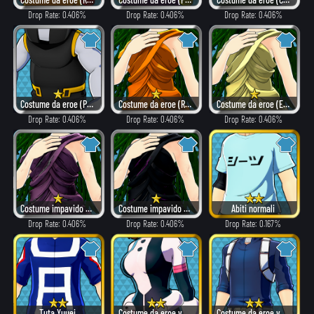
Drop Rate: 0.406%
Drop Rate: 0.406%
Drop Rate: 0.406%
Costume da eroe (Pericoloso)
Costume da eroe (Rovente)
Costume da eroe (Elegante)
Drop Rate: 0.406%
Drop Rate: 0.406%
Drop Rate: 0.406%
Costume impavido (Villain)
Costume impavido (Pericoloso)
Abiti normali
Drop Rate: 0.406%
Drop Rate: 0.406%
Drop Rate: 0.167%
Tuta Yuuei
Costume da eroe versione β
Costume da eroe versione β