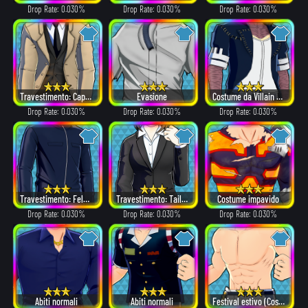
Drop Rate: 0.030%
Drop Rate: 0.030%
Drop Rate: 0.030%
Travestimento: Cappotto
Evasione
Costume da Villain versione capelli bianchi
Drop Rate: 0.030%
Drop Rate: 0.030%
Drop Rate: 0.030%
Travestimento: Felpa a cerniera
Travestimento: Tailleur
Costume impavido
Drop Rate: 0.030%
Drop Rate: 0.030%
Drop Rate: 0.030%
Abiti normali
Abiti normali
Festival estivo (Costume)