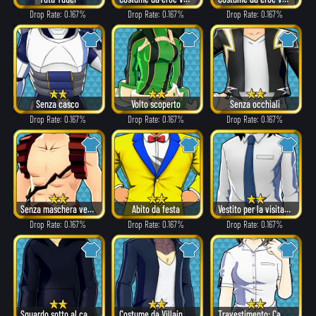
Drop Rate: 0.167%
Drop Rate: 0.167%
Drop Rate: 0.167%
Senza casco
Volto scoperto
Senza occhiali
Drop Rate: 0.167%
Drop Rate: 0.167%
Drop Rate: 0.167%
Senza maschera versione α
Abito da festa
Vestito per la visita a casa
Drop Rate: 0.167%
Drop Rate: 0.167%
Drop Rate: 0.167%
Sguardo sotto al cappuccio
Costume da Villain versione α
Travestimento: Camie