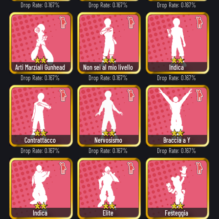
Drop Rate: 0.167%
Drop Rate: 0.167%
Drop Rate: 0.167%
Arti Marziali Gunhead
Non sei al mio livello
Indica
Drop Rate: 0.167%
Drop Rate: 0.167%
Drop Rate: 0.167%
Contrattacco
Nervosismo
Braccia a Y
Drop Rate: 0.167%
Drop Rate: 0.167%
Drop Rate: 0.167%
Indica
Élite
Festeggia