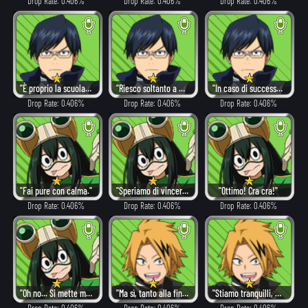
Drop Rate: 0.406%
Drop Rate: 0.406%
Drop Rate: 0.406%
"È proprio la scuola migliore!"
"Riesco soltanto a vedere ciò che ho di fronte agli occhi..."
"In caso di successo, andrebbe tutto a nostro vantaggio!"
Drop Rate: 0.406%
Drop Rate: 0.406%
Drop Rate: 0.406%
"Fai pure con calma."
"Speriamo di vincere."
"Ottimo! Cra cra!"
Drop Rate: 0.406%
Drop Rate: 0.406%
Drop Rate: 0.406%
"Oh no... Si mette male..."
"Ma sì, tanto alla fine ce la caviamo!"
"Stiamo tranquilli, ok? Tranquilli!"