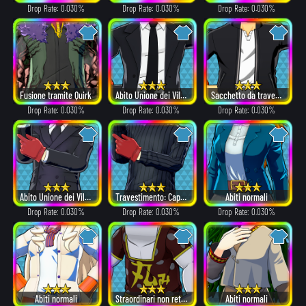
Drop Rate: 0.030%
Drop Rate: 0.030%
Drop Rate: 0.030%
Fusione tramite Quirk
Abito Unione dei Villain
Sacchetto da travestimento
Drop Rate: 0.030%
Drop Rate: 0.030%
Drop Rate: 0.030%
Abito Unione dei Villain
Travestimento: Cappello di lana
Abiti normali
Drop Rate: 0.030%
Drop Rate: 0.030%
Drop Rate: 0.030%
Abiti normali
Straordinari non retribuiti
Abiti normali