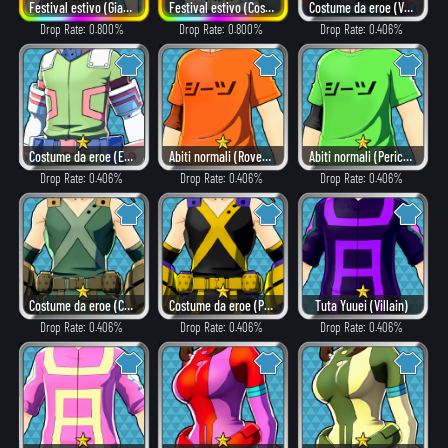
Festival estivo (Giacca e pantaloncini)
Festival estivo (Costume)
Costume da eroe (Villain)
Drop Rate: 0.800%
Drop Rate: 0.800%
Drop Rate: 0.406%
Costume da eroe (Elegante)
Abiti normali (Rovente)
Abiti normali (Pericoloso)
Drop Rate: 0.406%
Drop Rate: 0.406%
Drop Rate: 0.406%
Costume da eroe (Combattimento)
Costume da eroe (Pericoloso)
Tuta Yuuei (Villain)
Drop Rate: 0.406%
Drop Rate: 0.406%
Drop Rate: 0.406%