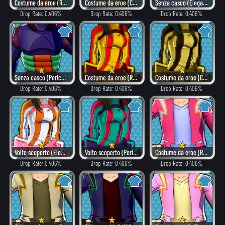
Costume da eroe (Rovente)
Costume da eroe (Combattimento)
Senza casco (Elegante)
Drop Rate: 0.406%
Drop Rate: 0.406%
Drop Rate: 0.406%
Senza casco (Pericoloso)
Costume da eroe (Rovente)
Costume da eroe (Combattimento)
Drop Rate: 0.406%
Drop Rate: 0.406%
Drop Rate: 0.406%
Volto scoperto (Elegante)
Volto scoperto (Pericoloso)
Costume da eroe (Rovente)
Drop Rate: 0.406%
Drop Rate: 0.406%
Drop Rate: 0.406%