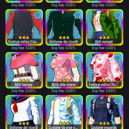
Drop Rate: 0.030%
Drop Rate: 0.030%
Drop Rate: 0.030%
Festival estivo (Costume)
Uniforme dei ricordi
Abiti normali
Drop Rate: 0.030%
Drop Rate: 0.030%
Drop Rate: 0.030%
Abiti fantasy
Abito stile cinese
Festival estivo (Yukata)
Drop Rate: 0.030%
Drop Rate: 0.030%
Drop Rate: 0.030%
Uniforme dei ricordi
Costume da eroe versione α
Costume impavido