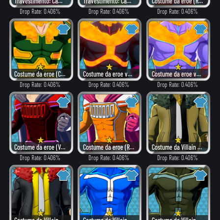
Travestimento: Camie (Elegante)
Travestimento: Camie (Pericoloso)
Costume da eroe (Rovente)
Drop Rate: 0.406%
Drop Rate: 0.406%
Drop Rate: 0.406%
Costume da eroe (Combattimento)
Costume da eroe versione α (Villain)
Costume da eroe versione α (Elegante)
Drop Rate: 0.406%
Drop Rate: 0.406%
Drop Rate: 0.406%
Costume da eroe (Villain)
Costume da eroe (Rovente)
Costume da Villain (Combattimento)
Drop Rate: 0.406%
Drop Rate: 0.406%
Drop Rate: 0.406%