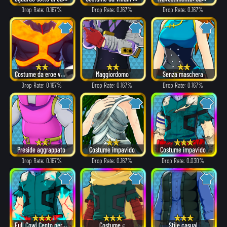
Drop Rate: 0.167%
Drop Rate: 0.167%
Drop Rate: 0.167%
Costume da eroe versione α
Maggiordomo
Senza maschera
Drop Rate: 0.167%
Drop Rate: 0.167%
Drop Rate: 0.167%
Preside aggrappato
Costume impavido
Costume impavido
Drop Rate: 0.167%
Drop Rate: 0.167%
Drop Rate: 0.030%
Full Cowl Cento per Cento
Costume ε
Stile casual