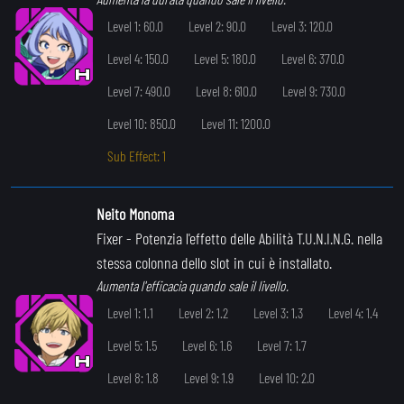
Level 1: 60.0
Level 2: 90.0
Level 3: 120.0
Level 4: 150.0
Level 5: 180.0
Level 6: 370.0
Level 7: 490.0
Level 8: 610.0
Level 9: 730.0
Level 10: 850.0
Level 11: 1200.0
Sub Effect: 1
Neito Monoma
Fixer
- Potenzia l'effetto delle Abilità T.U.N.I.N.G. nella
stessa colonna dello slot in cui è installato.
Aumenta l'efficacia quando sale il livello.
Level 1: 1.1
Level 2: 1.2
Level 3: 1.3
Level 4: 1.4
Level 5: 1.5
Level 6: 1.6
Level 7: 1.7
Level 8: 1.8
Level 9: 1.9
Level 10: 2.0