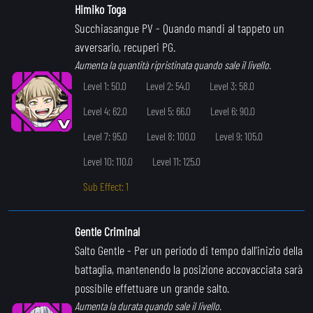
Himiko Toga
Succhiasangue PV
- Quando mandi al tappeto un
avversario, recuperi PG.
Aumenta la quantità ripristinata quando sale il livello.
Level 1: 50.0
Level 2: 54.0
Level 3: 58.0
Level 4: 62.0
Level 5: 66.0
Level 6: 90.0
Level 7: 95.0
Level 8: 100.0
Level 9: 105.0
Level 10: 110.0
Level 11: 125.0
Sub Effect: 1
Gentle Criminal
Salto Gentle
- Per un periodo di tempo dall'inizio della
battaglia, mantenendo la posizione accovacciata sarà
possibile effettuare un grande salto.
Aumenta la durata quando sale il livello.