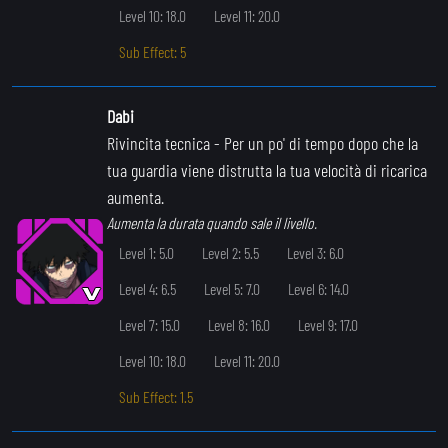
Level 10: 18.0
Level 11: 20.0
Sub Effect: 5
Dabi
Rivincita tecnica
- Per un po' di tempo dopo che la
tua guardia viene distrutta la tua velocità di ricarica
aumenta.
Aumenta la durata quando sale il livello.
Level 1: 5.0
Level 2: 5.5
Level 3: 6.0
Level 4: 6.5
Level 5: 7.0
Level 6: 14.0
Level 7: 15.0
Level 8: 16.0
Level 9: 17.0
Level 10: 18.0
Level 11: 20.0
Sub Effect: 1.5