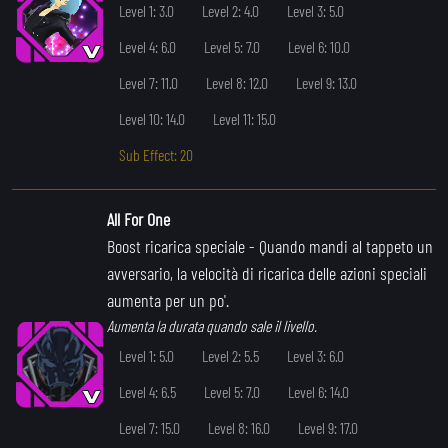
Level 1: 3.0
Level 2: 4.0
Level 3: 5.0
Level 4: 6.0
Level 5: 7.0
Level 6: 10.0
Level 7: 11.0
Level 8: 12.0
Level 9: 13.0
Level 10: 14.0
Level 11: 15.0
Sub Effect: 20
All For One
Boost ricarica speciale
- Quando mandi al tappeto un
avversario, la velocità di ricarica delle azioni speciali
aumenta per un po'.
Aumenta la durata quando sale il livello.
Level 1: 5.0
Level 2: 5.5
Level 3: 6.0
Level 4: 6.5
Level 5: 7.0
Level 6: 14.0
Level 7: 15.0
Level 8: 16.0
Level 9: 17.0