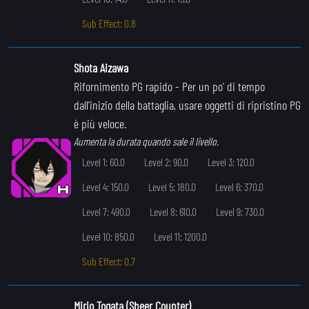
Sub Effect: 0.8
Shota Aizawa
Rifornimento PG rapido
- Per un po' di tempo
dall'inizio della battaglia, usare oggetti di ripristino PG
è più veloce.
Aumenta la durata quando sale il livello.
Level 1: 60.0
Level 2: 90.0
Level 3: 120.0
Level 4: 150.0
Level 5: 180.0
Level 6: 370.0
Level 7: 490.0
Level 8: 610.0
Level 9: 730.0
Level 10: 850.0
Level 11: 1200.0
Sub Effect: 0.7
Mirio Togata (Sheer Counter)