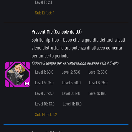
Level 11: 2.1
Sub Effect: 1
Present Mic (Console da DJ)
Spirito hip-hop
- Dopo che la guardia dei tuoi alleati
viene distrutta, la tua potenza di attacco aumenta
per un certo periodo.
Riduce il tempo per la riattivazione quando sale il livello.
Level 1: 60.0
Level 2: 55.0
Level 3: 50.0
Level 4: 45.0
Level 5: 40.0
Level 6: 25.0
Level 7: 22.0
Level 8: 19.0
Level 9: 16.0
Level 10: 13.0
Level 11: 10.0
Sub Effect: 1.2