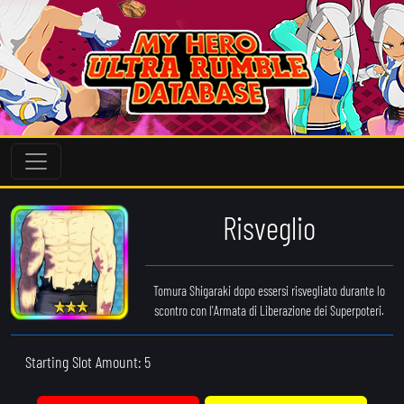
Risveglio
Tomura Shigaraki dopo essersi risvegliato durante lo
scontro con l'Armata di Liberazione dei Superpoteri.
Starting Slot Amount: 5