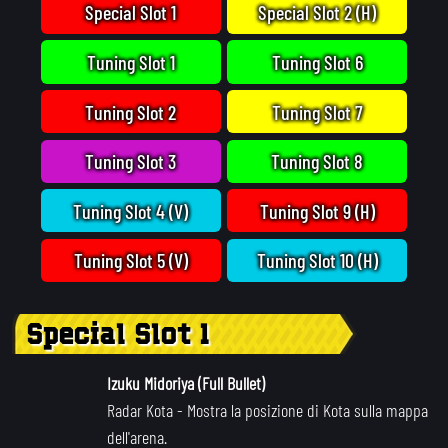
Special Slot 1
Special Slot 2 (H)
Tuning Slot 1
Tuning Slot 6
Tuning Slot 2
Tuning Slot 7
Tuning Slot 3
Tuning Slot 8
Tuning Slot 4 (V)
Tuning Slot 9 (H)
Tuning Slot 5 (V)
Tuning Slot 10 (H)
Special Slot 1
Izuku Midoriya (Full Bullet)
Radar Kota
- Mostra la posizione di Kota sulla mappa
dell'arena.