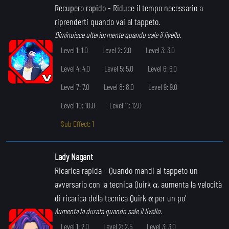
Recupero rapido
- Riduce il tempo necessario a
riprenderti quando vai al tappeto.
Diminuisce ulteriormente quando sale il livello.
Level 1: 1.0
Level 2: 2.0
Level 3: 3.0
Level 4: 4.0
Level 5: 5.0
Level 6: 6.0
Level 7: 7.0
Level 8: 8.0
Level 9: 9.0
Level 10: 10.0
Level 11: 12.0
Sub Effect: 1
Lady Nagant
Ricarica rapida
- Quando mandi al tappeto un
avversario con la tecnica Quirk α, aumenta la velocità
di ricarica della tecnica Quirk α per un po'
Aumenta la durata quando sale il livello.
Level 1: 2.0
Level 2: 2.5
Level 3: 3.0