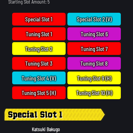
Starting Slot Amount: 5
Special Slot 1
Special Slot 2 (V)
Tuning Slot 1
Tuning Slot 6
Tuning Slot 2
Tuning Slot 7
Tuning Slot 3
Tuning Slot 8
Tuning Slot 4 (V)
Tuning Slot 9 (H)
Tuning Slot 5 (H)
Tuning Slot 10 (H)
Special Slot 1
Katsuki Bakugo