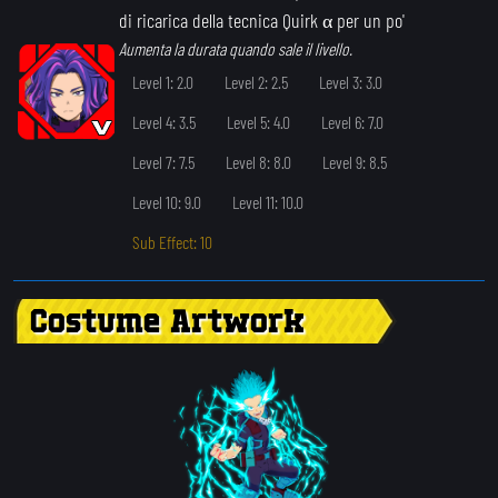
di ricarica della tecnica Quirk α per un po'
Aumenta la durata quando sale il livello.
Level 1: 2.0
Level 2: 2.5
Level 3: 3.0
Level 4: 3.5
Level 5: 4.0
Level 6: 7.0
Level 7: 7.5
Level 8: 8.0
Level 9: 8.5
Level 10: 9.0
Level 11: 10.0
Sub Effect: 10
Costume Artwork