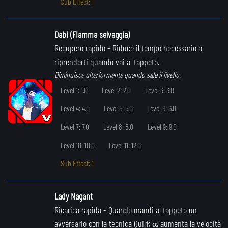
Sub Effect: 1
Dabi (Fiamma selvaggia)
Recupero rapido
- Riduce il tempo necessario a
riprenderti quando vai al tappeto.
Diminuisce ulteriormente quando sale il livello.
Level 1: 1.0
Level 2: 2.0
Level 3: 3.0
Level 4: 4.0
Level 5: 5.0
Level 6: 6.0
Level 7: 7.0
Level 8: 8.0
Level 9: 9.0
Level 10: 10.0
Level 11: 12.0
Sub Effect: 1
Lady Nagant
Ricarica rapida
- Quando mandi al tappeto un
avversario con la tecnica Quirk α, aumenta la velocità