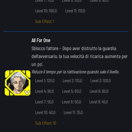
Level 10: 100.0
Level 11: 110.0
Sub Effect: 1
All For One
Sblocco fattore
- Dopo aver distrutto la guardia
dell'avversario, la tua velocità di ricarica aumenta per
un po'.
Riduce il tempo per la riattivazione quando sale il livello.
Level 1: 120.0
Level 2: 110.0
Level 3: 100.0
Level 4: 90.0
Level 5: 80.0
Level 6: 60.0
Level 7: 55.0
Level 8: 50.0
Level 9: 45.0
Level 10: 40.0
Level 11: 35.0
Sub Effect: 10