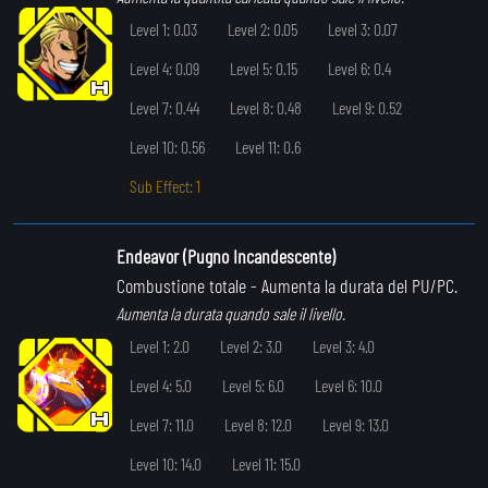
Level 1: 0.03
Level 2: 0.05
Level 3: 0.07
Level 4: 0.09
Level 5: 0.15
Level 6: 0.4
Level 7: 0.44
Level 8: 0.48
Level 9: 0.52
Level 10: 0.56
Level 11: 0.6
Sub Effect: 1
Endeavor (Pugno Incandescente)
Combustione totale
- Aumenta la durata del PU/PC.
Aumenta la durata quando sale il livello.
Level 1: 2.0
Level 2: 3.0
Level 3: 4.0
Level 4: 5.0
Level 5: 6.0
Level 6: 10.0
Level 7: 11.0
Level 8: 12.0
Level 9: 13.0
Level 10: 14.0
Level 11: 15.0