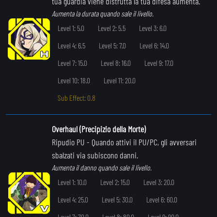
tua guardia viene distrutta la tua difesa aumenta.
Aumenta la durata quando sale il livello.
Level 1: 5.0
Level 2: 5.5
Level 3: 6.0
Level 4: 6.5
Level 5: 7.0
Level 6: 14.0
Level 7: 15.0
Level 8: 16.0
Level 9: 17.0
Level 10: 18.0
Level 11: 20.0
Sub Effect: 0.8
Overhaul (Precipizio della Morte)
Ripudio PU
- Quando attivi il PU/PC, gli avversari
sbalzati via subiscono danni.
Aumenta il danno quando sale il livello.
Level 1: 10.0
Level 2: 15.0
Level 3: 20.0
Level 4: 25.0
Level 5: 30.0
Level 6: 60.0
Level 7: 70.0
Level 8: 80.0
Level 9: 90.0