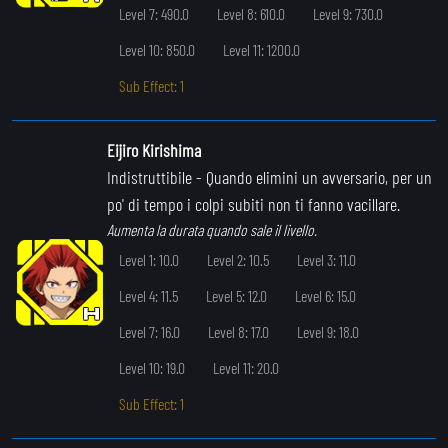
Level 7: 490.0
Level 8: 610.0
Level 9: 730.0
Level 10: 850.0
Level 11: 1200.0
Sub Effect: 1
Eijiro Kirishima
Indistruttibile
- Quando elimini un avversario, per un
po' di tempo i colpi subiti non ti fanno vacillare.
Aumenta la durata quando sale il livello.
Level 1: 10.0
Level 2: 10.5
Level 3: 11.0
Level 4: 11.5
Level 5: 12.0
Level 6: 15.0
Level 7: 16.0
Level 8: 17.0
Level 9: 18.0
Level 10: 19.0
Level 11: 20.0
Sub Effect: 1