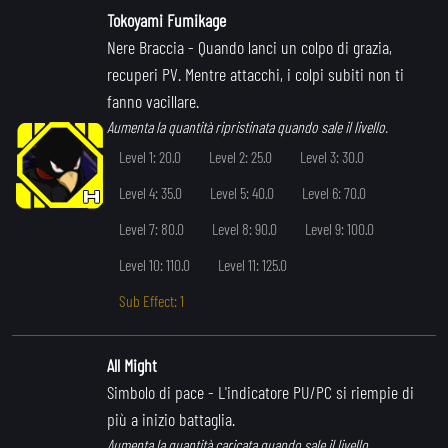
Tokoyami Fumikage
Nere Braccia
- Quando lanci un colpo di grazia,
recuperi PV. Mentre attacchi, i colpi subiti non ti
fanno vacillare.
Aumenta la quantità ripristinata quando sale il livello.
Level 1: 20.0
Level 2: 25.0
Level 3: 30.0
Level 4: 35.0
Level 5: 40.0
Level 6: 70.0
Level 7: 80.0
Level 8: 90.0
Level 9: 100.0
Level 10: 110.0
Level 11: 125.0
Sub Effect: 1
All Might
Simbolo di pace
- L'indicatore PU/PC si riempie di
più a inizio battaglia.
Aumenta la quantità caricata quando sale il livello.