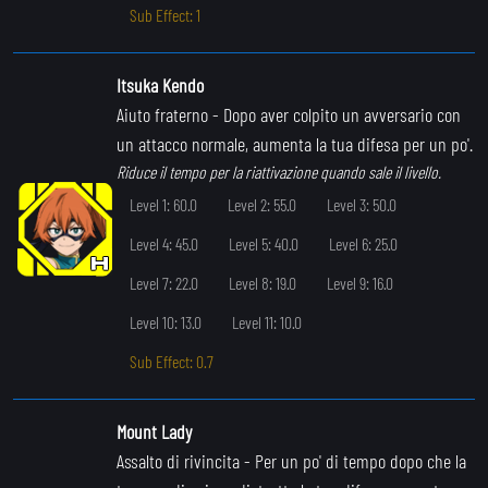
Sub Effect: 1
Itsuka Kendo
Aiuto fraterno
- Dopo aver colpito un avversario con
un attacco normale, aumenta la tua difesa per un po'.
Riduce il tempo per la riattivazione quando sale il livello.
Level 1: 60.0
Level 2: 55.0
Level 3: 50.0
Level 4: 45.0
Level 5: 40.0
Level 6: 25.0
Level 7: 22.0
Level 8: 19.0
Level 9: 16.0
Level 10: 13.0
Level 11: 10.0
Sub Effect: 0.7
Mount Lady
Assalto di rivincita
- Per un po' di tempo dopo che la