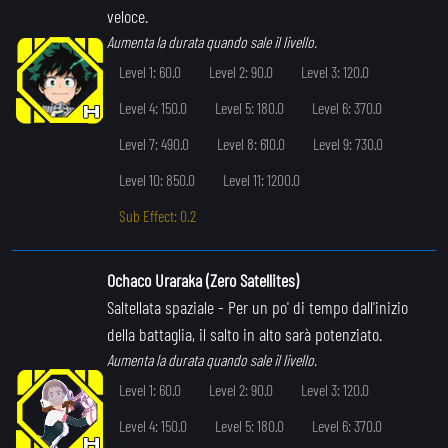
veloce.
Aumenta la durata quando sale il livello.
Level 1: 60.0
Level 2: 90.0
Level 3: 120.0
Level 4: 150.0
Level 5: 180.0
Level 6: 370.0
Level 7: 490.0
Level 8: 610.0
Level 9: 730.0
Level 10: 850.0
Level 11: 1200.0
Sub Effect: 0.2
Ochaco Uraraka (Zero Satellites)
Saltellata spaziale
- Per un po' di tempo dall'inizio
della battaglia, il salto in alto sarà potenziato.
Aumenta la durata quando sale il livello.
Level 1: 60.0
Level 2: 90.0
Level 3: 120.0
Level 4: 150.0
Level 5: 180.0
Level 6: 370.0