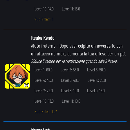
Level 10: 14.0
Level 11: 15.0
Sub Effect: 1
Itsuka Kendo
Aiuto fraterno
- Dopo aver colpito un avversario con
un attacco normale, aumenta la tua difesa per un po'.
Riduce il tempo per la riattivazione quando sale il livello.
Level 1: 60.0
Level 2: 55.0
Level 3: 50.0
Level 4: 45.0
Level 5: 40.0
Level 6: 25.0
Level 7: 22.0
Level 8: 19.0
Level 9: 16.0
Level 10: 13.0
Level 11: 10.0
Sub Effect: 0.7
Mount Lady