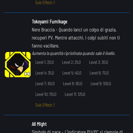
Sub Effect: 1
Tokoyami Fumikage
Nere Braccia
- Quando lanci un colpo di grazia,
recuperi PV. Mentre attacchi, i colpi subiti non ti
fanno vacillare.
Aumenta la quantità ripristinata quando sale il livello.
Level 1: 20.0
Level 2: 25.0
Level 3: 30.0
Level 4: 35.0
Level 5: 40.0
Level 6: 70.0
Level 7: 80.0
Level 8: 90.0
Level 9: 100.0
Level 10: 110.0
Level 11: 125.0
Sub Effect: 1
All Might
Simbolo di pace
- L'indicatore PU/PC si riempie di