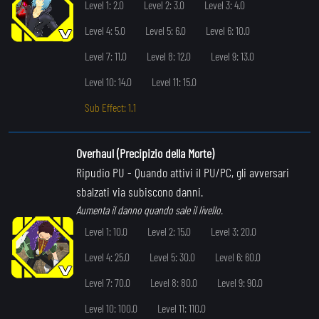
Level 1: 2.0
Level 2: 3.0
Level 3: 4.0
Level 4: 5.0
Level 5: 6.0
Level 6: 10.0
Level 7: 11.0
Level 8: 12.0
Level 9: 13.0
Level 10: 14.0
Level 11: 15.0
Sub Effect: 1.1
Overhaul (Precipizio della Morte)
Ripudio PU
- Quando attivi il PU/PC, gli avversari
sbalzati via subiscono danni.
Aumenta il danno quando sale il livello.
Level 1: 10.0
Level 2: 15.0
Level 3: 20.0
Level 4: 25.0
Level 5: 30.0
Level 6: 60.0
Level 7: 70.0
Level 8: 80.0
Level 9: 90.0
Level 10: 100.0
Level 11: 110.0