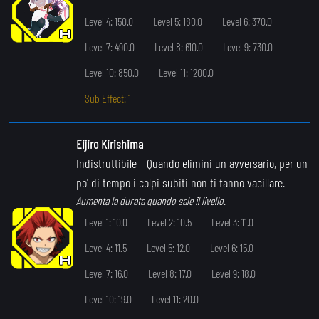
Level 4: 150.0
Level 5: 180.0
Level 6: 370.0
Level 7: 490.0
Level 8: 610.0
Level 9: 730.0
Level 10: 850.0
Level 11: 1200.0
Sub Effect: 1
Eijiro Kirishima
Indistruttibile
- Quando elimini un avversario, per un
po' di tempo i colpi subiti non ti fanno vacillare.
Aumenta la durata quando sale il livello.
Level 1: 10.0
Level 2: 10.5
Level 3: 11.0
Level 4: 11.5
Level 5: 12.0
Level 6: 15.0
Level 7: 16.0
Level 8: 17.0
Level 9: 18.0
Level 10: 19.0
Level 11: 20.0