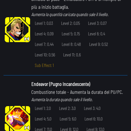
più a inizio battaglia.
Aumenta la quantità caricata quando sale il livello.
Level 1: 0.03
Level 2: 0.05
Level 3: 0.07
Level 4: 0.09
Level 5: 0.15
Level 6: 0.4
Level 7: 0.44
Level 8: 0.48
Level 9: 0.52
Level 10: 0.56
Level 11: 0.6
Sub Effect: 1
Endeavor (Pugno Incandescente)
Combustione totale
- Aumenta la durata del PU/PC.
Aumenta la durata quando sale il livello.
Level 1: 2.0
Level 2: 3.0
Level 3: 4.0
Level 4: 5.0
Level 5: 6.0
Level 6: 10.0
Level 7: 11.0
Level 8: 12.0
Level 9: 13.0