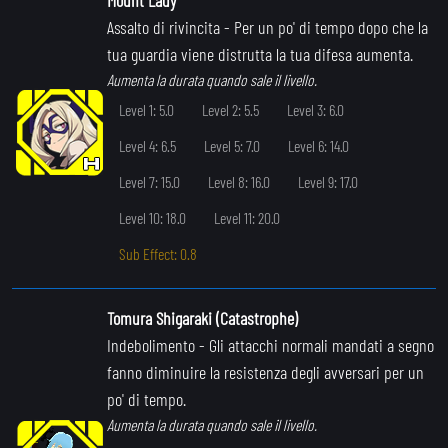
Assalto di rivincita
- Per un po' di tempo dopo che la
tua guardia viene distrutta la tua difesa aumenta.
Aumenta la durata quando sale il livello.
Level 1: 5.0
Level 2: 5.5
Level 3: 6.0
Level 4: 6.5
Level 5: 7.0
Level 6: 14.0
Level 7: 15.0
Level 8: 16.0
Level 9: 17.0
Level 10: 18.0
Level 11: 20.0
Sub Effect: 0.8
Tomura Shigaraki (Catastrophe)
Indebolimento
- Gli attacchi normali mandati a segno
fanno diminuire la resistenza degli avversari per un
po' di tempo.
Aumenta la durata quando sale il livello.