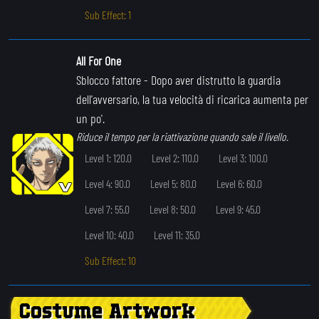
Sub Effect: 1
All For One
Sblocco fattore
- Dopo aver distrutto la guardia
dell'avversario, la tua velocità di ricarica aumenta per
un po'.
Riduce il tempo per la riattivazione quando sale il livello.
Level 1: 120.0
Level 2: 110.0
Level 3: 100.0
Level 4: 90.0
Level 5: 80.0
Level 6: 60.0
Level 7: 55.0
Level 8: 50.0
Level 9: 45.0
Level 10: 40.0
Level 11: 35.0
Sub Effect: 10
Costume Artwork