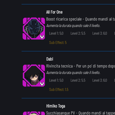
All For One
Boost ricarica speciale
- Quando mandi al tap
Aumenta la durata quando sale il livello.
Level 1: 5.0
Level 2: 5.5
Level 3: 6.0
Sub Effect: 5
Dabi
Rivincita tecnica
- Per un po' di tempo dopo
Aumenta la durata quando sale il livello.
Level 1: 5.0
Level 2: 5.5
Level 3: 6.0
Sub Effect: 1.5
Himiko Toga
Succhiasangue PV
- Quando mandi al tappet