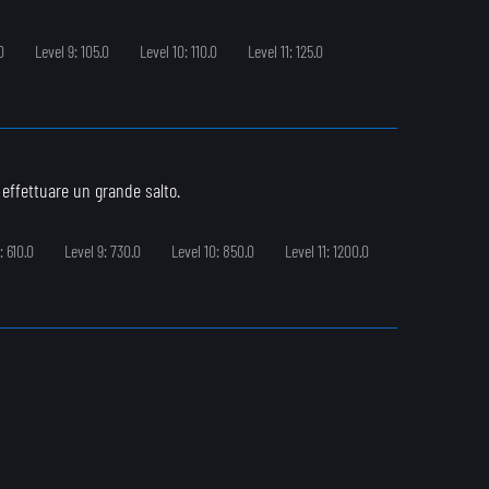
0
Level 9: 105.0
Level 10: 110.0
Level 11: 125.0
 effettuare un grande salto.
: 610.0
Level 9: 730.0
Level 10: 850.0
Level 11: 1200.0