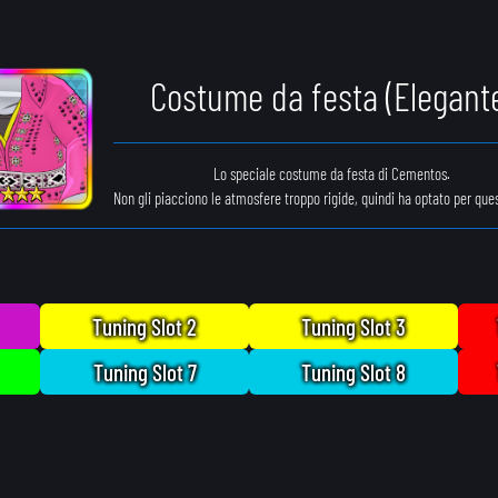
Costume da festa (Elegant
Lo speciale costume da festa di Cementos.
Non gli piacciono le atmosfere troppo rigide, quindi ha optato per ques
Tuning Slot 2
Tuning Slot 3
Tuning Slot 7
Tuning Slot 8