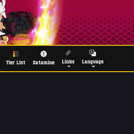
Links
Language
Tier List
Datamine