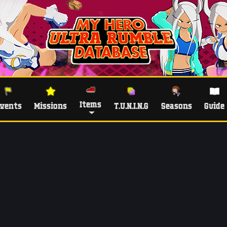
Items
vents
Missions
T.U.N.I.N.G
Seasons
Guide