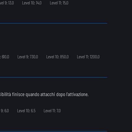
vel 9: 13.0
Level 10: 14.0
Level 11: 15.0
: 610.0
Level 9: 730.0
Level 10: 850.0
Level 11: 1200.0
ibilità finisce quando attacchi dopo l'attivazione.
 9: 6.0
Level 10: 6.5
Level 11: 7.0