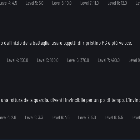
Level 4: 4.5
Level 5: 5.0
Level 6: 10.0
Level 7: 11.0
Level 8: 12.0
Le
 dall'inizio della battaglia, usare oggetti di ripristino PG è più veloce.
Level 4: 150.0
Level 5: 180.0
Level 6: 370.0
Level 7: 490.0
Level 8
una rottura della guardia, diventi invincibile per un po' di tempo. L'invinc
evel 4: 2.8
Level 5: 3.3
Level 6: 4.5
Level 7: 5.0
Level 8: 5.5
Level