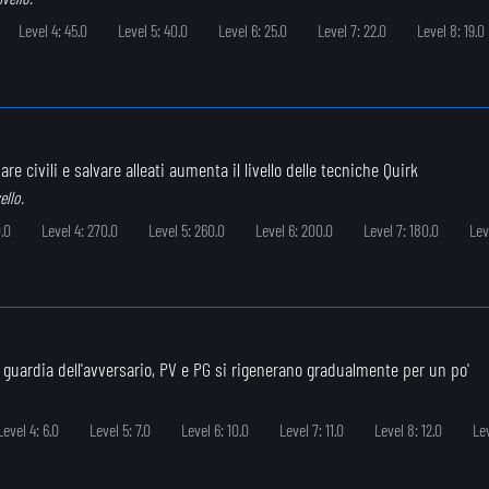
Level 4: 45.0
Level 5: 40.0
Level 6: 25.0
Level 7: 22.0
Level 8: 19.0
re civili e salvare alleati aumenta il livello delle tecniche Quirk
ello.
.0
Level 4: 270.0
Level 5: 260.0
Level 6: 200.0
Level 7: 180.0
Lev
a guardia dell'avversario, PV e PG si rigenerano gradualmente per un po'
Level 4: 6.0
Level 5: 7.0
Level 6: 10.0
Level 7: 11.0
Level 8: 12.0
Lev