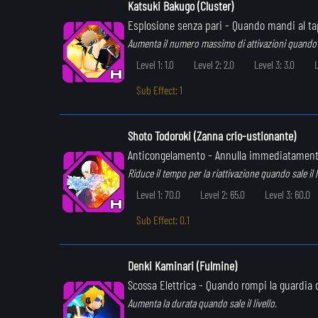
Katsuki Bakugo (Cluster)
Esplosione senza pari
- Quando mandi al tap
Aumenta il numero massimo di attivazioni quando sal
Level 1: 1.0
Level 2: 2.0
Level 3: 3.0
L
Sub Effect: 1
Shoto Todoroki (Zanna crio-ustionante)
Anticongelamento
- Annulla immediatamente
Riduce il tempo per la riattivazione quando sale il l
Level 1: 70.0
Level 2: 65.0
Level 3: 60.0
Sub Effect: 0.1
Denki Kaminari (Fulmine)
Scossa Elettrica
- Quando rompi la guardia d
Aumenta la durata quando sale il livello.