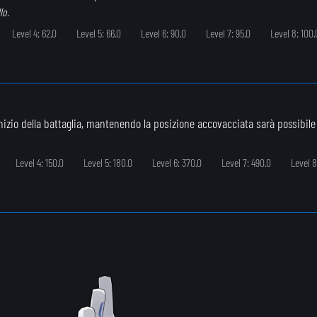
lo.
Level 4: 62.0
Level 5: 66.0
Level 6: 90.0
Level 7: 95.0
Level 8: 100.
nizio della battaglia, mantenendo la posizione accovacciata sarà possibile
Level 4: 150.0
Level 5: 180.0
Level 6: 370.0
Level 7: 490.0
Level 8