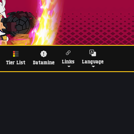
Links
Language
Tier List
Datamine