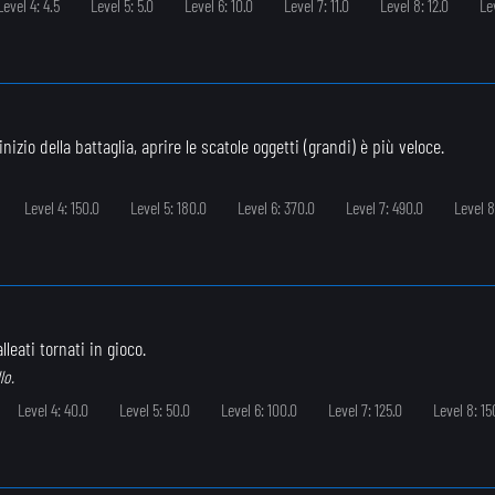
Level 4: 4.5
Level 5: 5.0
Level 6: 10.0
Level 7: 11.0
Level 8: 12.0
Le
inizio della battaglia, aprire le scatole oggetti (grandi) è più veloce.
Level 4: 150.0
Level 5: 180.0
Level 6: 370.0
Level 7: 490.0
Level 8
lleati tornati in gioco.
lo.
Level 4: 40.0
Level 5: 50.0
Level 6: 100.0
Level 7: 125.0
Level 8: 15