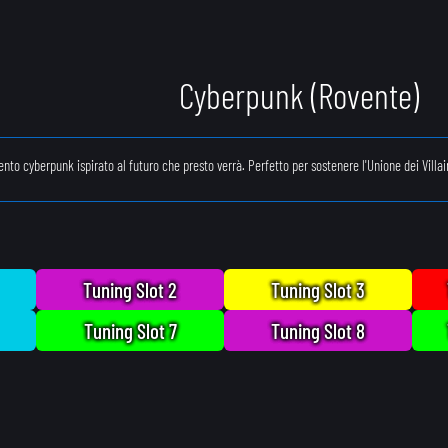
Cyberpunk (Rovente)
nto cyberpunk ispirato al futuro che presto verrà. Perfetto per sostenere l'Unione dei Villain
Tuning Slot 2
Tuning Slot 3
Tuning Slot 7
Tuning Slot 8