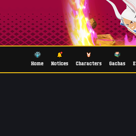
Home
Notices
Characters
Gachas
E