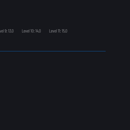
vel 9: 13.0
Level 10: 14.0
Level 11: 15.0