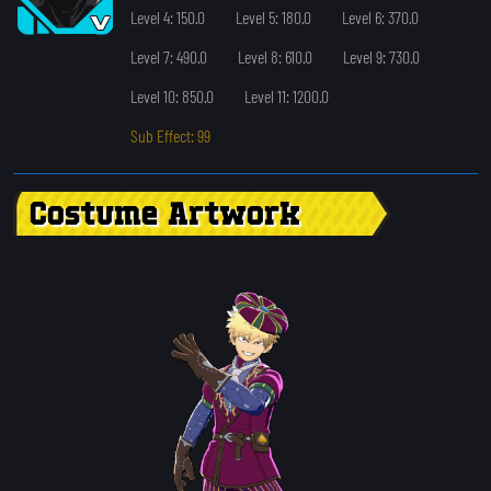
Level 4: 150.0
Level 5: 180.0
Level 6: 370.0
Level 7: 490.0
Level 8: 610.0
Level 9: 730.0
Level 10: 850.0
Level 11: 1200.0
Sub Effect: 99
Costume Artwork