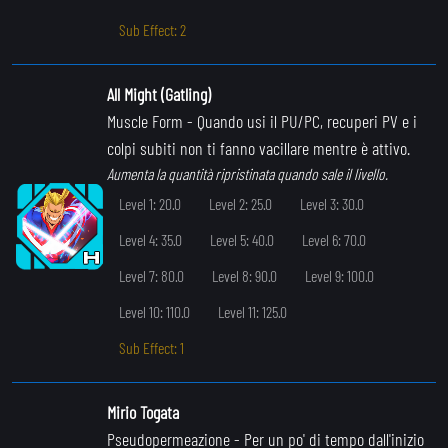
Sub Effect: 2
All Might (Gatling)
Muscle Form
- Quando usi il PU/PC, recuperi PV e i
colpi subiti non ti fanno vacillare mentre è attivo.
Aumenta la quantità ripristinata quando sale il livello.
Level 1: 20.0
Level 2: 25.0
Level 3: 30.0
Level 4: 35.0
Level 5: 40.0
Level 6: 70.0
Level 7: 80.0
Level 8: 90.0
Level 9: 100.0
Level 10: 110.0
Level 11: 125.0
Sub Effect: 1
Mirio Togata
Pseudopermeazione
- Per un po' di tempo dall'inizio