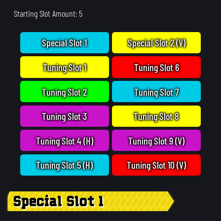
Starting Slot Amount: 5
Special Slot 1
Special Slot 2 (V)
Tuning Slot 1
Tuning Slot 6
Tuning Slot 2
Tuning Slot 7
Tuning Slot 3
Tuning Slot 8
Tuning Slot 4 (H)
Tuning Slot 9 (V)
Tuning Slot 5 (H)
Tuning Slot 10 (V)
Special Slot 1