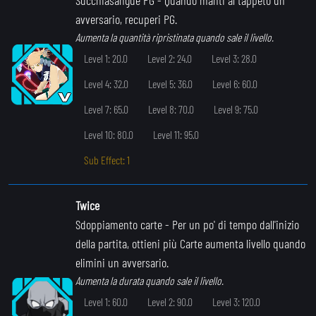
avversario, recuperi PG.
Aumenta la quantità ripristinata quando sale il livello.
Level 1: 20.0
Level 2: 24.0
Level 3: 28.0
Level 4: 32.0
Level 5: 36.0
Level 6: 60.0
Level 7: 65.0
Level 8: 70.0
Level 9: 75.0
Level 10: 80.0
Level 11: 95.0
Sub Effect: 1
Twice
Sdoppiamento carte
- Per un po' di tempo dall'inizio
della partita, ottieni più Carte aumenta livello quando
elimini un avversario.
Aumenta la durata quando sale il livello.
Level 1: 60.0
Level 2: 90.0
Level 3: 120.0