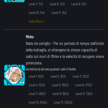
Level 7: 11.0
Level 8: 12.0
Level 9: 13.0
Level 10: 14.0
Level 11: 15.0
Sub Effect: 1
Mirko
Balzo da coniglio
- Per un periodo di tempo dall'inizio
della battaglia, si ottengono le stesse capacità di
salto sui muri di Mirko e la velocità di recupero viene
potenziata.
Aumenta la durata quando sale il livello.
Level 1: 60.0
Level 2: 90.0
Level 3: 120.0
Level 4: 150.0
Level 5: 180.0
Level 6: 370.0
Level 7: 490.0
Level 8: 610.0
Level 9: 730.0
Level 10: 850.0
Level 11: 1200.0