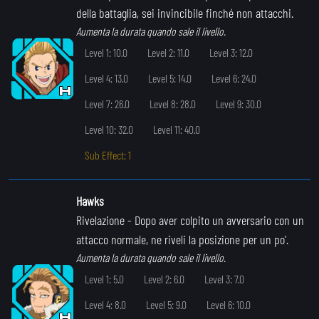
della battaglia, sei invincibile finché non attacchi.
Aumenta la durata quando sale il livello.
Level 1: 10.0
Level 2: 11.0
Level 3: 12.0
Level 4: 13.0
Level 5: 14.0
Level 6: 24.0
Level 7: 26.0
Level 8: 28.0
Level 9: 30.0
Level 10: 32.0
Level 11: 40.0
Sub Effect: 1
Hawks
Rivelazione
- Dopo aver colpito un avversario con un
attacco normale, ne riveli la posizione per un po'.
Aumenta la durata quando sale il livello.
Level 1: 5.0
Level 2: 6.0
Level 3: 7.0
Level 4: 8.0
Level 5: 9.0
Level 6: 10.0