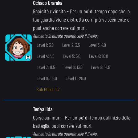
Ochaco Uraraka
Rapidità rivincita
- Per un po' di tempo dopo che la
tua guardia viene distrutta corri più velocemente e
puoi anche correre sui muri.
Aumenta la durata quando sale il livello.
Level 1: 3.0
Level 2: 3.5
Level 3: 4.0
Level 4: 4.5
Level 5: 5.0
Level 6: 10.0
Level 7: 11.5
Level 8: 13.0
Level 9: 14.5
Level 10: 16.0
Level 11: 20.0
Sub Effect: 1.2
Ten'ya Iida
Corsa sui muri
- Per un po' di tempo dall'inizio della
battaglia, puoi correre sui muri.
Aumenta la durata quando sale il livello.