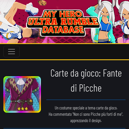
Carte da gioco: Fante
di Picche
Un costume speciale a tema carte da gioco.
Ha commentato "Non ci sono Picche più forti di me",
apprezzando il design.