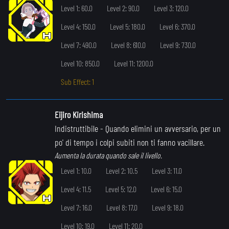
Level 1: 60.0
Level 2: 90.0
Level 3: 120.0
Level 4: 150.0
Level 5: 180.0
Level 6: 370.0
Level 7: 490.0
Level 8: 610.0
Level 9: 730.0
Level 10: 850.0
Level 11: 1200.0
Sub Effect: 1
Eijiro Kirishima
Indistruttibile
- Quando elimini un avversario, per un
po' di tempo i colpi subiti non ti fanno vacillare.
Aumenta la durata quando sale il livello.
Level 1: 10.0
Level 2: 10.5
Level 3: 11.0
Level 4: 11.5
Level 5: 12.0
Level 6: 15.0
Level 7: 16.0
Level 8: 17.0
Level 9: 18.0
Level 10: 19.0
Level 11: 20.0