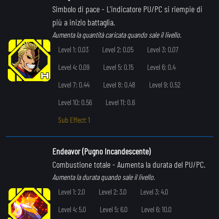
Simbolo di pace
- L'indicatore PU/PC si riempie di
più a inizio battaglia.
Aumenta la quantità caricata quando sale il livello.
Level 1: 0.03
Level 2: 0.05
Level 3: 0.07
Level 4: 0.09
Level 5: 0.15
Level 6: 0.4
Level 7: 0.44
Level 8: 0.48
Level 9: 0.52
Level 10: 0.56
Level 11: 0.6
Sub Effect: 1
Endeavor (Pugno Incandescente)
Combustione totale
- Aumenta la durata del PU/PC.
Aumenta la durata quando sale il livello.
Level 1: 2.0
Level 2: 3.0
Level 3: 4.0
Level 4: 5.0
Level 5: 6.0
Level 6: 10.0