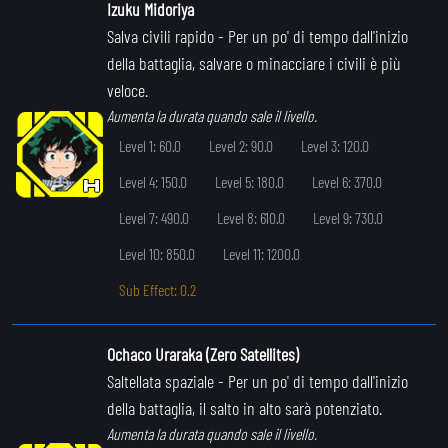
Izuku Midoriya
Salva civili rapido
- Per un po' di tempo dall'inizio
della battaglia, salvare o minacciare i civili è più
veloce.
Aumenta la durata quando sale il livello.
Level 1: 60.0
Level 2: 90.0
Level 3: 120.0
Level 4: 150.0
Level 5: 180.0
Level 6: 370.0
Level 7: 490.0
Level 8: 610.0
Level 9: 730.0
Level 10: 850.0
Level 11: 1200.0
Sub Effect: 0.2
Ochaco Uraraka (Zero Satellites)
Saltellata spaziale
- Per un po' di tempo dall'inizio
della battaglia, il salto in alto sarà potenziato.
Aumenta la durata quando sale il livello.