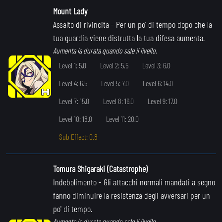
Mount Lady
Assalto di rivincita
- Per un po' di tempo dopo che la
tua guardia viene distrutta la tua difesa aumenta.
Aumenta la durata quando sale il livello.
Level 1: 5.0
Level 2: 5.5
Level 3: 6.0
Level 4: 6.5
Level 5: 7.0
Level 6: 14.0
Level 7: 15.0
Level 8: 16.0
Level 9: 17.0
Level 10: 18.0
Level 11: 20.0
Sub Effect: 0.8
Tomura Shigaraki (Catastrophe)
Indebolimento
- Gli attacchi normali mandati a segno
fanno diminuire la resistenza degli avversari per un
po' di tempo.
Aumenta la durata quando sale il livello.