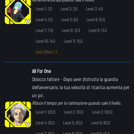
Level 1: 2.0
Level 2: 3.0
Level 3: 4.0
Level 4: 5.0
Level 5: 6.0
Level 6: 10.0
Level 7: 11.0
Level 8: 12.0
Level 9: 13.0
Level 10: 14.0
Level 11: 15.0
Sub Effect: 1.1
All For One
Sblocco fattore
- Dopo aver distrutto la guardia
dell'avversario, la tua velocità di ricarica aumenta per
un po'.
Riduce il tempo per la riattivazione quando sale il livello.
Level 1: 120.0
Level 2: 110.0
Level 3: 100.0
Level 4: 90.0
Level 5: 80.0
Level 6: 60.0
Level 7: 55.0
Level 8: 50.0
Level 9: 45.0