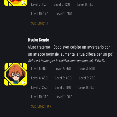
Level 7: 11.0
Level 8: 12.0
Level 9: 13.0
Level 10: 14.0
Level 11: 15.0
Sub Effect: 1
Itsuka Kendo
Aiuto fraterno
- Dopo aver colpito un avversario con
un attacco normale, aumenta la tua difesa per un po'.
Riduce il tempo per la riattivazione quando sale il livello.
Level 1: 60.0
Level 2: 55.0
Level 3: 50.0
Level 4: 45.0
Level 5: 40.0
Level 6: 25.0
Level 7: 22.0
Level 8: 19.0
Level 9: 16.0
Level 10: 13.0
Level 11: 10.0
Sub Effect: 0.7