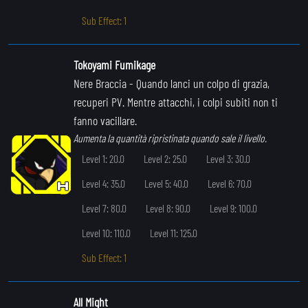
Sub Effect: 1
Tokoyami Fumikage
Nere Braccia
- Quando lanci un colpo di grazia,
recuperi PV. Mentre attacchi, i colpi subiti non ti
fanno vacillare.
Aumenta la quantità ripristinata quando sale il livello.
Level 1: 20.0
Level 2: 25.0
Level 3: 30.0
Level 4: 35.0
Level 5: 40.0
Level 6: 70.0
Level 7: 80.0
Level 8: 90.0
Level 9: 100.0
Level 10: 110.0
Level 11: 125.0
Sub Effect: 1
All Might