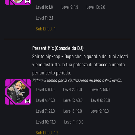
Level 8: 1.8
Level 9: 1.9
Level 10: 2.0
Level 11: 2.1
Sub Effect: 1
Present Mic (Console da DJ)
Spirito hip-hop
- Dopo che la guardia dei tuoi alleati
viene distrutta, la tua potenza di attacco aumenta
per un certo periodo.
Riduce il tempo per la riattivazione quando sale il livello.
Level 1: 60.0
Level 2: 55.0
Level 3: 50.0
Level 4: 45.0
Level 5: 40.0
Level 6: 25.0
Level 7: 22.0
Level 8: 19.0
Level 9: 16.0
Level 10: 13.0
Level 11: 10.0
Sub Effect: 1.2