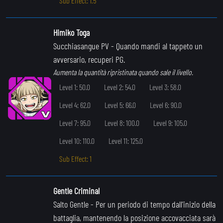
Sub Effect: 1.5
Himiko Toga
Succhiasangue PV
- Quando mandi al tappeto un
avversario, recuperi PG.
Aumenta la quantità ripristinata quando sale il livello.
Level 1: 50.0
Level 2: 54.0
Level 3: 58.0
Level 4: 62.0
Level 5: 66.0
Level 6: 90.0
Level 7: 95.0
Level 8: 100.0
Level 9: 105.0
Level 10: 110.0
Level 11: 125.0
Sub Effect: 1
Gentle Criminal
Salto Gentle
- Per un periodo di tempo dall'inizio della
battaglia, mantenendo la posizione accovacciata sarà