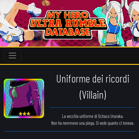
Uniforme dei ricordi
(Villain)
La vecchia uniforme di Ochaco Uraraka.
Non ha nemmeno una piega. Si vede quanto ci teneva.