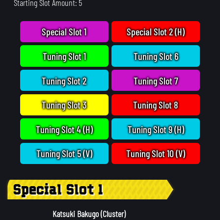
Starting Slot Amount: 5
Special Slot 1
Special Slot 2 (H)
Tuning Slot 1
Tuning Slot 6
Tuning Slot 2
Tuning Slot 7
Tuning Slot 3
Tuning Slot 8
Tuning Slot 4 (H)
Tuning Slot 9 (H)
Tuning Slot 5 (V)
Tuning Slot 10 (V)
Special Slot 1
Katsuki Bakugo (Cluster)