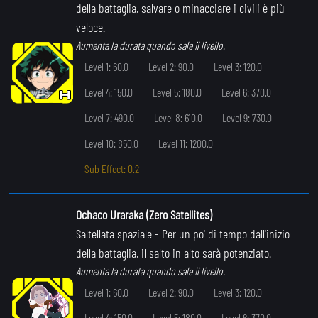
della battaglia, salvare o minacciare i civili è più
veloce.
Aumenta la durata quando sale il livello.
Level 1: 60.0
Level 2: 90.0
Level 3: 120.0
Level 4: 150.0
Level 5: 180.0
Level 6: 370.0
Level 7: 490.0
Level 8: 610.0
Level 9: 730.0
Level 10: 850.0
Level 11: 1200.0
Sub Effect: 0.2
Ochaco Uraraka (Zero Satellites)
Saltellata spaziale
- Per un po' di tempo dall'inizio
della battaglia, il salto in alto sarà potenziato.
Aumenta la durata quando sale il livello.
Level 1: 60.0
Level 2: 90.0
Level 3: 120.0
Level 4: 150.0
Level 5: 180.0
Level 6: 370.0