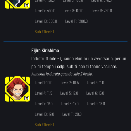
Level 7: 490.0
Level 8: 610.0
Level 9: 730.0
Level 10: 850.0
Level 11: 1200.0
Sub Effect: 1
Eijiro Kirishima
Indistruttibile
- Quando elimini un avversario, per un
po' di tempo i colpi subiti non ti fanno vacillare.
Aumenta la durata quando sale il livello.
Level 1: 10.0
Level 2: 10.5
Level 3: 11.0
Level 4: 11.5
Level 5: 12.0
Level 6: 15.0
Level 7: 16.0
Level 8: 17.0
Level 9: 18.0
Level 10: 19.0
Level 11: 20.0
Sub Effect: 1