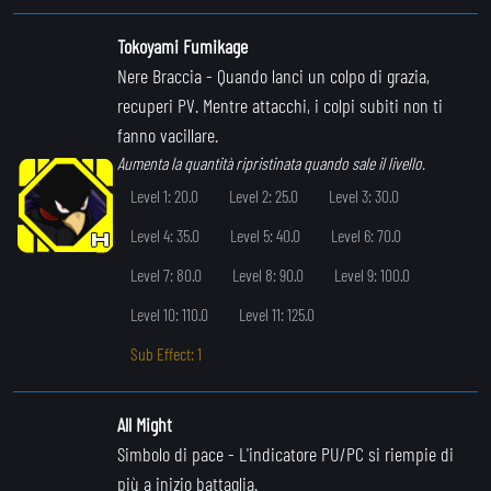
Tokoyami Fumikage
Nere Braccia
- Quando lanci un colpo di grazia,
recuperi PV. Mentre attacchi, i colpi subiti non ti
fanno vacillare.
Aumenta la quantità ripristinata quando sale il livello.
Level 1: 20.0
Level 2: 25.0
Level 3: 30.0
Level 4: 35.0
Level 5: 40.0
Level 6: 70.0
Level 7: 80.0
Level 8: 90.0
Level 9: 100.0
Level 10: 110.0
Level 11: 125.0
Sub Effect: 1
All Might
Simbolo di pace
- L'indicatore PU/PC si riempie di
più a inizio battaglia.