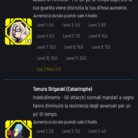
tua guardia viene distrutta la tua difesa aumenta.
Aumenta la durata quando sale il livello.
Level 1: 5.0
Level 2: 5.5
Level 3: 6.0
Level 4: 6.5
Level 5: 7.0
Level 6: 14.0
Level 7: 15.0
Level 8: 16.0
Level 9: 17.0
Level 10: 18.0
Level 11: 20.0
Sub Effect: 0.8
Tomura Shigaraki (Catastrophe)
Indebolimento
- Gli attacchi normali mandati a segno
fanno diminuire la resistenza degli avversari per un
po' di tempo.
Aumenta la durata quando sale il livello.
Level 1: 2.0
Level 2: 3.0
Level 3: 4.0