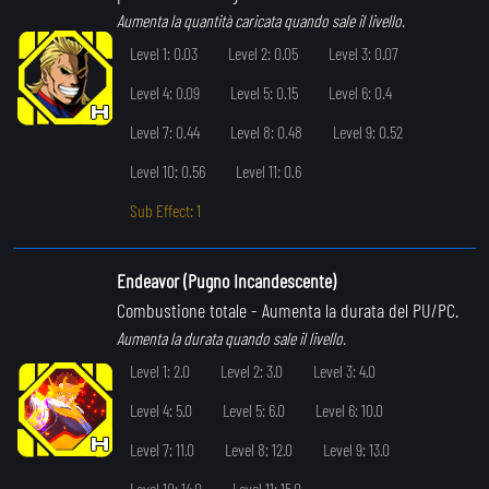
Aumenta la quantità caricata quando sale il livello.
Level 1: 0.03
Level 2: 0.05
Level 3: 0.07
Level 4: 0.09
Level 5: 0.15
Level 6: 0.4
Level 7: 0.44
Level 8: 0.48
Level 9: 0.52
Level 10: 0.56
Level 11: 0.6
Sub Effect: 1
Endeavor (Pugno Incandescente)
Combustione totale
- Aumenta la durata del PU/PC.
Aumenta la durata quando sale il livello.
Level 1: 2.0
Level 2: 3.0
Level 3: 4.0
Level 4: 5.0
Level 5: 6.0
Level 6: 10.0
Level 7: 11.0
Level 8: 12.0
Level 9: 13.0
Level 10: 14.0
Level 11: 15.0