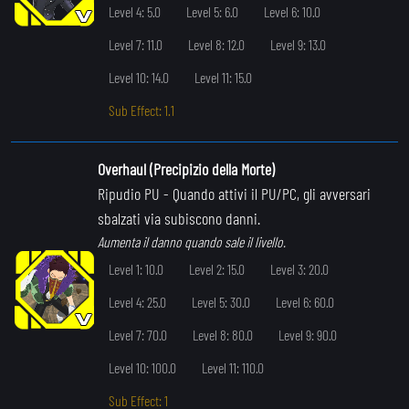
Level 4: 5.0
Level 5: 6.0
Level 6: 10.0
Level 7: 11.0
Level 8: 12.0
Level 9: 13.0
Level 10: 14.0
Level 11: 15.0
Sub Effect: 1.1
Overhaul (Precipizio della Morte)
Ripudio PU
- Quando attivi il PU/PC, gli avversari
sbalzati via subiscono danni.
Aumenta il danno quando sale il livello.
Level 1: 10.0
Level 2: 15.0
Level 3: 20.0
Level 4: 25.0
Level 5: 30.0
Level 6: 60.0
Level 7: 70.0
Level 8: 80.0
Level 9: 90.0
Level 10: 100.0
Level 11: 110.0
Sub Effect: 1