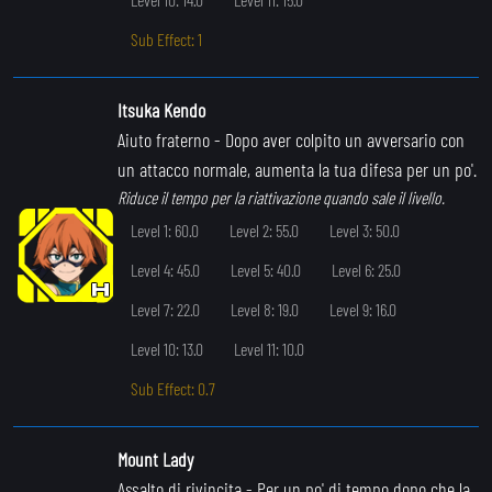
Sub Effect: 1
Itsuka Kendo
Aiuto fraterno
- Dopo aver colpito un avversario con
un attacco normale, aumenta la tua difesa per un po'.
Riduce il tempo per la riattivazione quando sale il livello.
Level 1: 60.0
Level 2: 55.0
Level 3: 50.0
Level 4: 45.0
Level 5: 40.0
Level 6: 25.0
Level 7: 22.0
Level 8: 19.0
Level 9: 16.0
Level 10: 13.0
Level 11: 10.0
Sub Effect: 0.7
Mount Lady
Assalto di rivincita
- Per un po' di tempo dopo che la